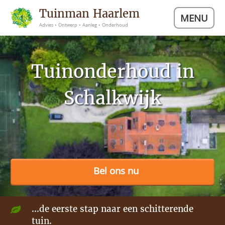
Tuinman Haarlem
MENU
Advies • Ontwerp • Aanleg • Onderhoud
Tuinonderhoud in
Schalkwijk
Bel ons nu
...de eerste stap naar een schitterende
tuin.