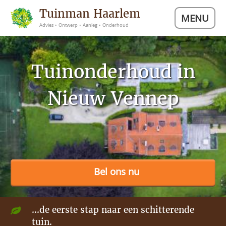
Tuinman Haarlem
MENU
Advies • Ontwerp • Aanleg • Onderhoud
Tuinonderhoud in
Nieuw Vennep
Bel ons nu
...de eerste stap naar een schitterende
tuin.