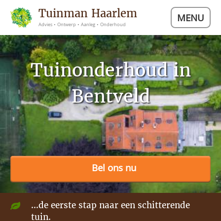
Tuinman Haarlem
MENU
Advies • Ontwerp • Aanleg • Onderhoud
Tuinonderhoud in
Bentveld
Bel ons nu
...de eerste stap naar een schitterende
tuin.