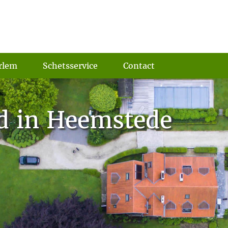
rlem
Schetsservice
Contact
d in Heemstede