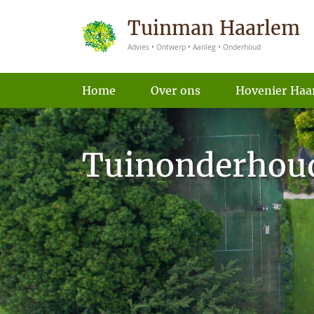
Tuinman Haarlem
Advies • Ontwerp • Aanleg • Onderhoud
Home
Over ons
Hovenier Haa
Tuinonderhou