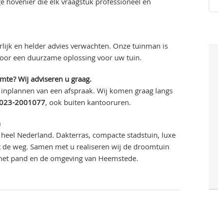
 hovenier die elk vraagstuk professioneel en
lijk en helder advies verwachten. Onze tuinman is
voor een duurzame oplossing voor uw tuin.
imte? Wij adviseren u graag.
 inplannen van een afspraak. Wij komen graag langs
023-2001077
, ook buiten kantooruren.
n
heel Nederland. Dakterras, compacte stadstuin, luxe
uit de weg. Samen met u realiseren wij de droomtuin
j het pand en de omgeving van Heemstede.