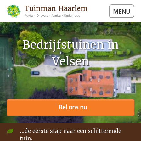
Tuinman Haarlem
MENU
Advies • Ontwerp • Aanleg • Onderhoud
Bedrijfstuinen in
Velsen
Bel ons nu
...de eerste stap naar een schitterende
tuin.