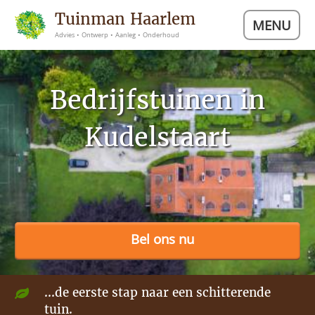
Tuinman Haarlem
MENU
Advies • Ontwerp • Aanleg • Onderhoud
Bedrijfstuinen in
Kudelstaart
Bel ons nu
...de eerste stap naar een schitterende
tuin.