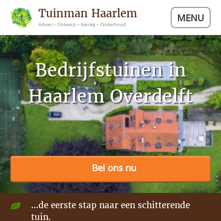
Tuinman Haarlem
MENU
Advies • Ontwerp • Aanleg • Onderhoud
Bedrijfstuinen in
Haarlem Overdelft
Bel ons nu
...de eerste stap naar een schitterende
tuin.