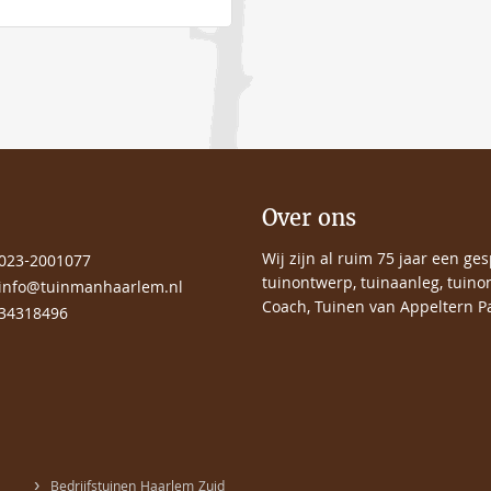
Over ons
Wij zijn al ruim 75 jaar een ge
023-2001077
tuinontwerp, tuinaanleg, tuino
info@tuinmanhaarlem.nl
Coach, Tuinen van Appeltern Pa
34318496
›
Bedrijfstuinen Haarlem Zuid