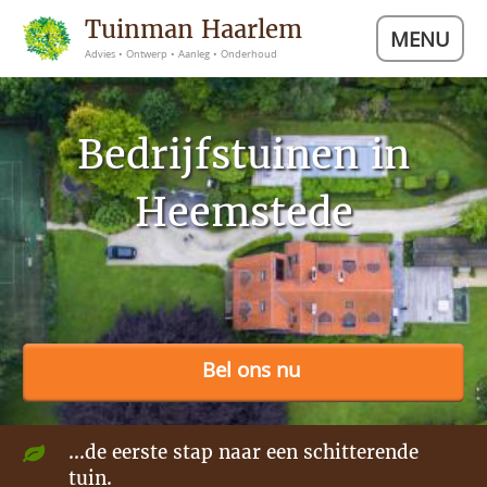
Tuinman Haarlem
MENU
Advies • Ontwerp • Aanleg • Onderhoud
Bedrijfstuinen in
Heemstede
Bel ons nu
...de eerste stap naar een schitterende
tuin.