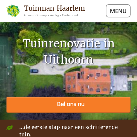
Tuinman Haarlem
MENU
Advies • Ontwerp • Aanleg • Onderhoud
Tuinrenovatie in
Uithoorn
Bel ons nu
...de eerste stap naar een schitterende
tuin.