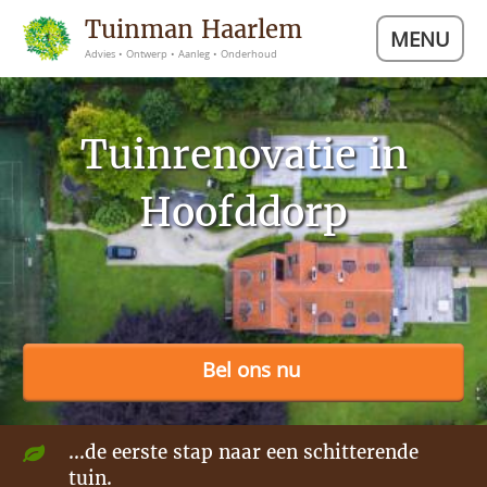
Tuinman Haarlem
MENU
Advies • Ontwerp • Aanleg • Onderhoud
Tuinrenovatie in
Hoofddorp
Bel ons nu
...de eerste stap naar een schitterende
tuin.