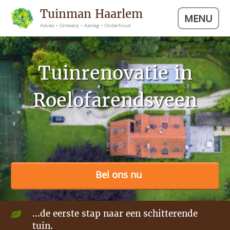
Tuinman Haarlem
MENU
Advies • Ontwerp • Aanleg • Onderhoud
Tuinrenovatie in
Roelofarendsveen
Bel ons nu
...de eerste stap naar een schitterende
tuin.