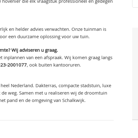
 hovenier die elk vraagstuk professioneel en gedegen
lijk en helder advies verwachten. Onze tuinman is
voor een duurzame oplossing voor uw tuin.
imte? Wij adviseren u graag.
t inplannen van een afspraak. Wij komen graag langs
023-2001077
, ook buiten kantooruren.
heel Nederland. Dakterras, compacte stadstuin, luxe
uit de weg. Samen met u realiseren wij de droomtuin
 het pand en de omgeving van Schalkwijk.