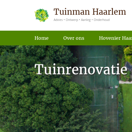
Tuinman Haarlem
Advies • Ontwerp • Aanleg • Onderhoud
Home
Over ons
Hovenier Haa
Tuinrenovatie 