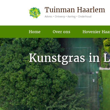
Tuinman Haarlem
Advies • Ontwerp • Aanleg • Onderhoud
Home
Over ons
Hovenier Haa
Kunstgras in L