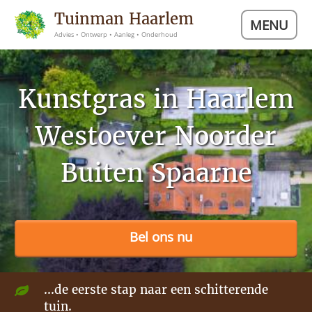
Tuinman Haarlem
MENU
Advies • Ontwerp • Aanleg • Onderhoud
Kunstgras in Haarlem
Westoever Noorder
Buiten Spaarne
Bel ons nu
...de eerste stap naar een schitterende
tuin.