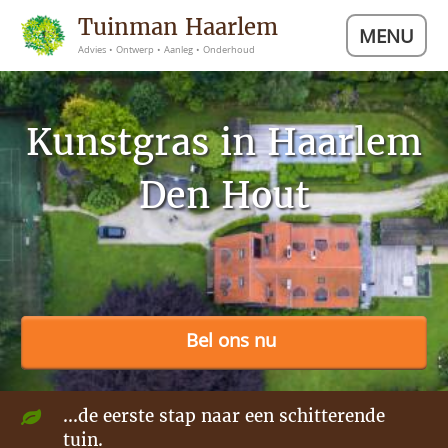
Tuinman Haarlem
MENU
Advies • Ontwerp • Aanleg • Onderhoud
Kunstgras in Haarlem
Den Hout
Bel ons nu
...de eerste stap naar een schitterende
tuin.