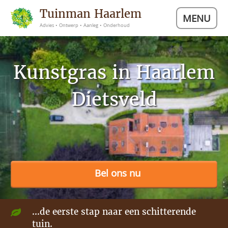
Tuinman Haarlem
MENU
Advies • Ontwerp • Aanleg • Onderhoud
Kunstgras in Haarlem
Dietsveld
Bel ons nu
...de eerste stap naar een schitterende
tuin.