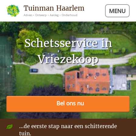
Tuinman Haarlem
MENU
Advies • Ontwerp • Aanleg • Onderhoud
Schetsservice in
Vriezekoop
Bel ons nu
...de eerste stap naar een schitterende
tuin.