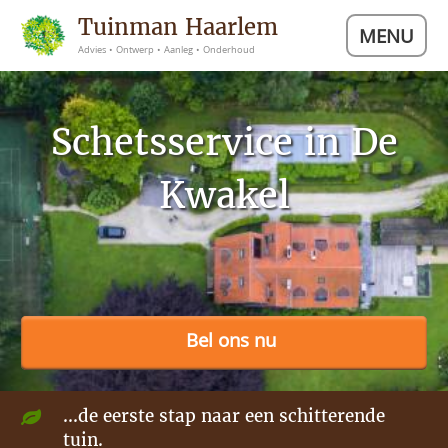
Tuinman Haarlem
MENU
Advies • Ontwerp • Aanleg • Onderhoud
Schetsservice in De
Kwakel
Bel ons nu
...de eerste stap naar een schitterende
tuin.