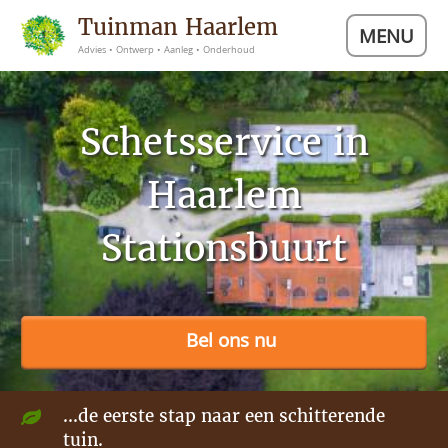
Tuinman Haarlem
MENU
Advies • Ontwerp • Aanleg • Onderhoud
Schetsservice in
Haarlem
Stationsbuurt
Bel ons nu
...de eerste stap naar een schitterende
tuin.